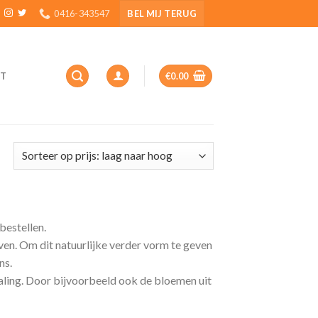
0416-343547
BEL MIJ TERUG
T
€
0.00
bestellen.
ven. Om dit natuurlijke verder vorm te geven
ns.
traling. Door bijvoorbeeld ook de bloemen uit