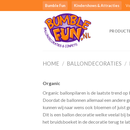
Ga
Bumble Fun
Kindershows & Attracties
Vo
naar
inhoud
PRODUCT
HOME
/
BALLONDECORATIES
/
Organic
Organic ballonpilaren is de laatste trend op 
Doordat de ballonnen allemaal een andere gr
kunnen wij naar wens ook bloemen of juist gr
Dit is een ballon decoratie welke veelal bij
het bruidsboeket in de decoratie terug te l