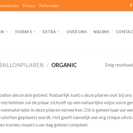
orwaarden
Privacy
Referenties
EN
THEMA’S
EXTRA
OVER ONS
NIEUWS
CONTAC
Enig resultaat
BALLONPILAREN
/
ORGANIC
ballon decoratie gebied. Natuurlijk kunt u deze pilaren ook bij ons 
ote hebben zal de pilaar zichzelf op een natuurlijke wijze vorm ge
oenmaterialen in deze pilaren verwerken. Dit is geheel naar uw we
 bruiloften geplaatst wordt. Het geeft namelijk een erg chique uits
aten komen, maakt u uw dag geheel compleet.