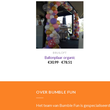
Aan
verlanglijst
toevoegen
BRUILOFT
Ballonpilaar organic
Prijsklasse:
€
30.99
-
€
78.51
€30.99
tot
€78.51
OVER BUMBLE FUN
Het team van Bumble Fun is gespecialiseerd