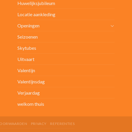
Huwelijksjubileum
Locatie aankleding
Openingen
Seizoenen
Skytubes
Uitvaart
Valentijn
Valentijnsdag
Verjaardag
welkom thuis
OORWAARDEN
PRIVACY
REFERENTIES