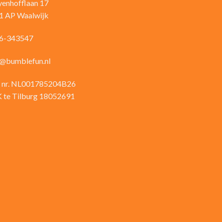
yenhofflaan 17
1 AP Waalwijk
6-343547
o@bumblefun.nl
 nr. NL001785204B26
 te Tilburg 18052691