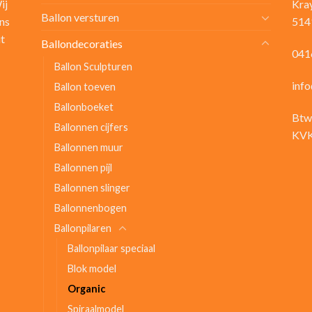
ij
Kra
Ballon versturen
ns
514
it
Ballondecoraties
041
Ballon Sculpturen
inf
Ballon toeven
Ballonboeket
Btw
Ballonnen cijfers
KVK
Ballonnen muur
Ballonnen pijl
Ballonnen slinger
Ballonnenbogen
Ballonpilaren
Ballonpilaar speciaal
Blok model
Organic
Spiraalmodel