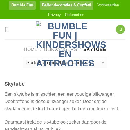
Ga
Bumble Fun
Ballondecoraties & Confetti
Voorwaarden
naar
Privacy
Referenties
inhoud
HOME
/
BLIKVANGERS
/
SKYTUBE
Skytube
Een skytube is misschien een eenvoudige blikvanger.
Doeltreffend is deze blikvanger zeker. Door dat de
skydancer in de lucht danst, geeft dit een erg leuk effect.
Daarnaast trekt de skytube ook zeker daardoor de
aandacht van al uw publiek.