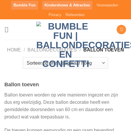
Ga
Bumble Fun
Kindershows & Attracties
Voorwaarden
naar
Privacy
Referenties
inhoud
HOME
/
BALLONDECORATIES
/
BALLON TOEVEN
Ballon toeven
Ballon toeven worden op vele manieren ingezet en zijn
dus erg veelzijdig. Deze ballon decoratie heeft een
gemiddelde doorsneden van 60 cm en daardoor een
product wat vaak toepasbaar is.
De toeven kunnen eenvoudig op een raam bevestigd