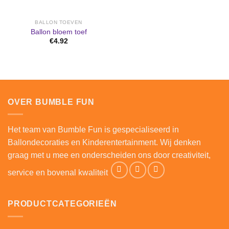
BALLON TOEVEN
Ballon bloem toef
€
4.92
OVER BUMBLE FUN
Het team van Bumble Fun is gespecialiseerd in
Ballondecoraties en Kinderentertainment. Wij denken
graag met u mee en onderscheiden ons door creativiteit,
service en bovenal kwaliteit
PRODUCTCATEGORIEËN