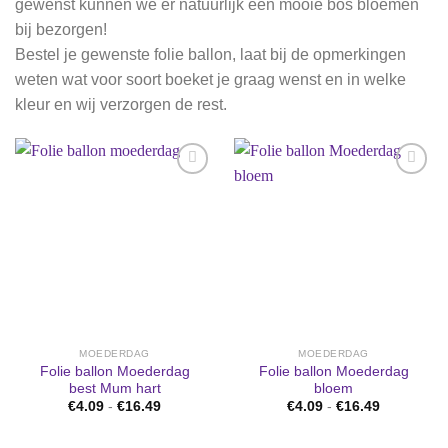
gewenst kunnen we er natuurlijk een mooie bos bloemen
bij bezorgen!
Bestel je gewenste folie ballon, laat bij de opmerkingen
weten wat voor soort boeket je graag wenst en in welke
kleur en wij verzorgen de rest.
Aan
Aan
verlanglijst
verlanglijst
toevoegen
toevoegen
MOEDERDAG
MOEDERDAG
Folie ballon Moederdag
Folie ballon Moederdag
best Mum hart
bloem
Prijsklasse:
Prijsklasse
€
4.09
-
€
16.49
€
4.09
-
€
16.49
€4.09
€4.09
tot
tot
€16.49
€16.49