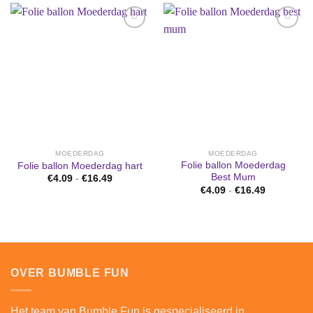
Aan
Aan
verlanglijst
verlanglijst
toevoegen
toevoegen
MOEDERDAG
MOEDERDAG
Folie ballon Moederdag
Folie ballon Moederdag hart
Best Mum
Prijsklasse:
€
4.09
-
€
16.49
€4.09
Prijsklasse
€
4.09
-
€
16.49
tot
€4.09
€16.49
tot
€16.49
OVER BUMBLE FUN
Het team van Bumble Fun is gespecialiseerd in