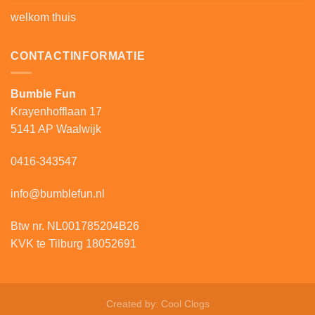
welkom thuis
CONTACTINFORMATIE
Bumble Fun
Krayenhofflaan 17
5141 AP Waalwijk
0416-343547
info@bumblefun.nl
Btw nr. NL001785204B26
KVK te Tilburg 18052691
Created by:
Cool Clogs