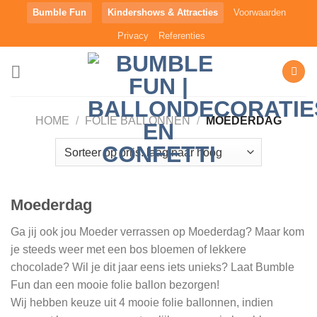
Ga
Bumble Fun
Kindershows & Attracties
Voorwaarden
naar
Privacy
Referenties
inhoud
HOME
/
FOLIE BALLONNEN
/
MOEDERDAG
Moederdag
Ga jij ook jou Moeder verrassen op Moederdag? Maar kom
je steeds weer met een bos bloemen of lekkere
chocolade? Wil je dit jaar eens iets unieks? Laat Bumble
Fun dan een mooie folie ballon bezorgen!
Wij hebben keuze uit 4 mooie folie ballonnen, indien