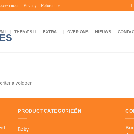
oorwaarden
Privacy
Referenties
EN
THEMA’S
EXTRA
OVER ONS
NIEUWS
CONTA
riteria voldoen.
PRODUCTCATEGORIEËN
CO
erd
Bum
Baby