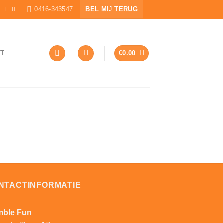
0416-343547
BEL MIJ TERUG
CT
€
0.00
NTACTINFORMATIE
ble Fun