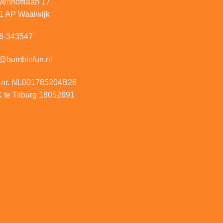
yenhofflaan 17
1 AP Waalwijk
6-343547
o@bumblefun.nl
 nr. NL001785204B26
 te Tilburg 18052691