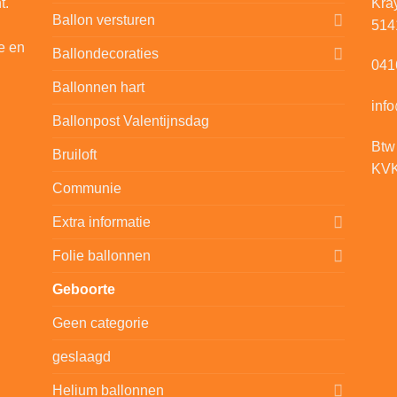
t.
Kra
Ballon versturen
514
e en
Ballondecoraties
041
Ballonnen hart
inf
Ballonpost Valentijnsdag
Btw
Bruiloft
KVK
Communie
Extra informatie
Folie ballonnen
Geboorte
Geen categorie
geslaagd
Helium ballonnen