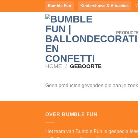
Ga
Bumble Fun
Kindershows & Attracties
V
naar
inhoud
PRODUCT
HOME
/
GEBOORTE
Geen producten gevonden die aan je zoekc
OVER BUMBLE FUN
Het team van Bumble Fun is gespecialise