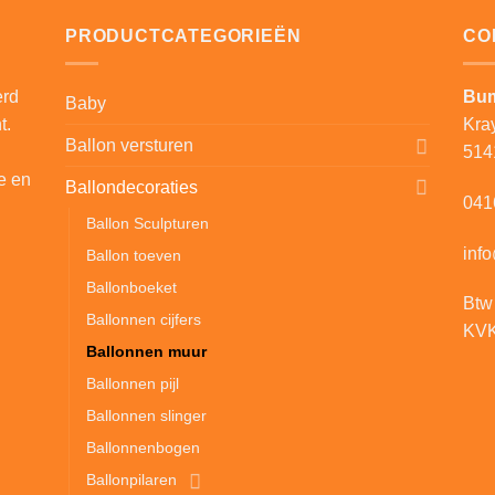
PRODUCTCATEGORIEËN
CO
erd
Bum
Baby
t.
Kra
Ballon versturen
514
e en
Ballondecoraties
041
Ballon Sculpturen
inf
Ballon toeven
Ballonboeket
Btw
Ballonnen cijfers
KVK
Ballonnen muur
Ballonnen pijl
Ballonnen slinger
Ballonnenbogen
Ballonpilaren