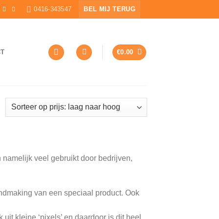
0416-343547
BEL MIJ TERUG
CT
€
0.00
namelijk veel gebruikt door bedrijven,
endmaking van een speciaal product. Ook
it kleine ‘pixels’ en daardoor is dit heel