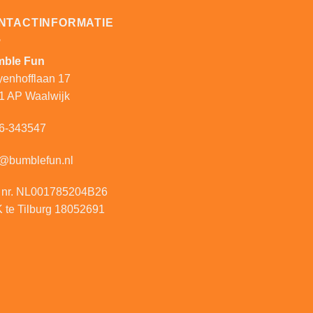
NTACTINFORMATIE
ble Fun
yenhofflaan 17
1 AP Waalwijk
6-343547
o@bumblefun.nl
 nr. NL001785204B26
 te Tilburg 18052691