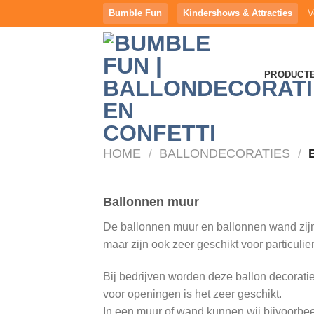
Ga
Bumble Fun
Kindershows & Attracties
V
naar
inhoud
PRODUCT
HOME
/
BALLONDECORATIES
/
B
Ballonnen muur
De ballonnen muur en ballonnen wand zijn 
maar zijn ook zeer geschikt voor particulie
Bij bedrijven worden deze ballon decorat
voor openingen is het zeer geschikt.
In een muur of wand kunnen wij bijvoorbeel