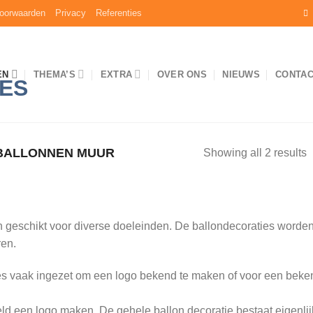
oorwaarden
Privacy
Referenties
EN
THEMA’S
EXTRA
OVER ONS
NIEUWS
CONTA
ALLONNEN MUUR
Showing all 2 results
geschikt voor diverse doeleinden. De ballondecoraties worden 
ren.
ies vaak ingezet om een logo bekend te maken of voor een bek
d een logo maken. De gehele ballon decoratie bestaat eigenlijk u