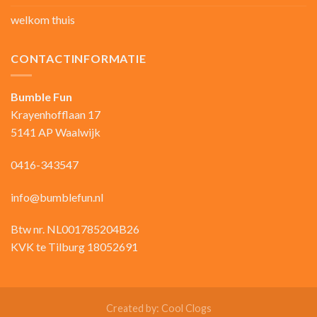
welkom thuis
CONTACTINFORMATIE
Bumble Fun
Krayenhofflaan 17
5141 AP Waalwijk
0416-343547
info@bumblefun.nl
Btw nr. NL001785204B26
KVK te Tilburg 18052691
Created by:
Cool Clogs