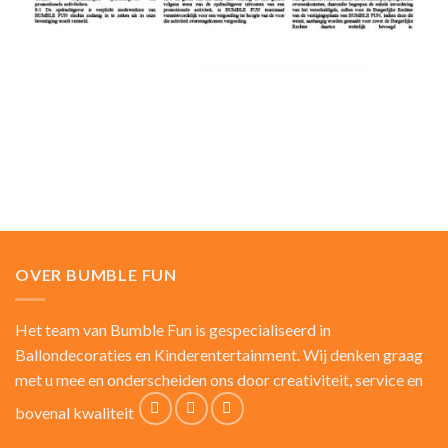
OVER BUMBLE FUN
Het team van Bumble Fun is gespecialiseerd in
Ballondecoraties en Kinderentertainment. Wij denken graag
met u mee en onderscheiden ons door creativiteit, service en
bovenal kwaliteit