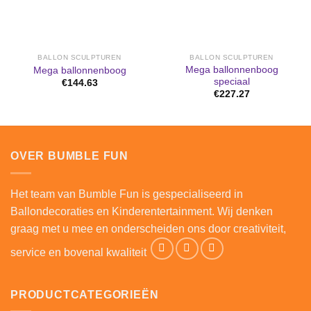
BALLON SCULPTUREN
BALLON SCULPTUREN
Mega ballonnenboog
Mega ballonnenboog
speciaal
€
144.63
€
227.27
OVER BUMBLE FUN
Het team van Bumble Fun is gespecialiseerd in
Ballondecoraties en Kinderentertainment. Wij denken
graag met u mee en onderscheiden ons door creativiteit,
service en bovenal kwaliteit
PRODUCTCATEGORIEËN