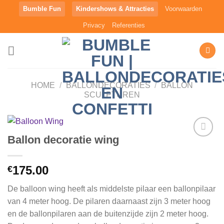
Ga
Bumble Fun
Kindershows & Attracties
Voorwaarden
naar
Privacy
Referenties
inhoud
HOME
/
BALLONDECORATIES
/
BALLON
SCULPTUREN
Ballon decoratie wing
Aan
verlanglijst
175.00
€
toevoegen
De balloon wing heeft als middelste pilaar een ballonpilaar
van 4 meter hoog. De pilaren daarnaast zijn 3 meter hoog
en de ballonpilaren aan de buitenzijde zijn 2 meter hoog.