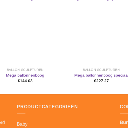
Aan
A
verlanglijst
verlangl
toevoegen
toevoe
BALLON SCULPTUREN
BALLON SCULPTUREN
Mega ballonnenboog
Mega ballonnenboog speciaa
€
144.63
€
227.27
PRODUCTCATEGORIEËN
CO
erd
Bum
Baby