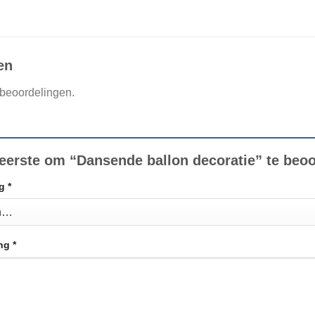
en
 beoordelingen.
eerste om “Dansende ballon decoratie” te beo
ng
*
ing
*