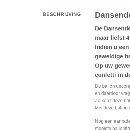
Dansende
BESCHRIJVING
De Dansende 
maar liefst 
Indien u een
geweldige ba
Op uw gewens
confetti in 
De ballon decorat
en daardoor vrage
Zo komt deze ball
Met deze ballon d
Nog een aanrade
mooiste ballonfig