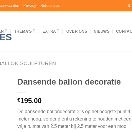
oorwaarden
Privacy
Referenties
EN
THEMA’S
EXTRA
OVER ONS
NIEUWS
CONTA
BALLON SCULPTUREN
Dansende ballon decoratie
an
195.00
€
jst
en
De dansende ballondecoratie is op het hoogste punt 4
meter hoog. verder dient u rekening te houden met een
vrije ruimte van 2.5 meter bij 2.5 meter voor een mooi