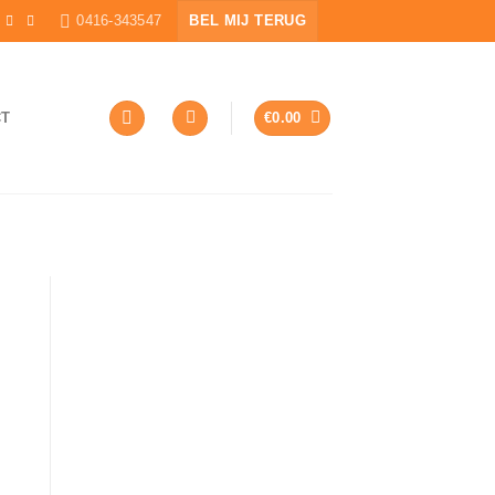
0416-343547
BEL MIJ TERUG
CT
€
0.00