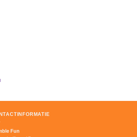
an
ijst
gen
l
NTACTINFORMATIE
ble Fun