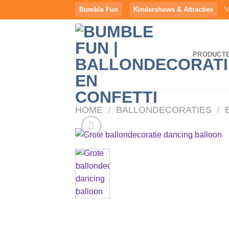
Ga
Bumble Fun
Kindershows & Attracties
V
naar
inhoud
PRODUCT
HOME
/
BALLONDECORATIES
/
A
verlangli
toevoeg