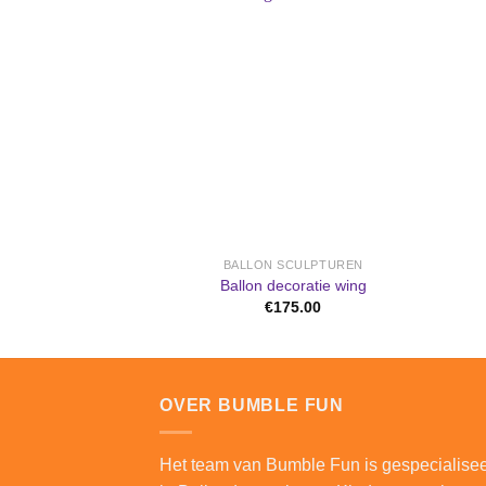
Aan
verlanglijst
toevoegen
BALLON SCULPTUREN
Ballon decoratie wing
€
175.00
OVER BUMBLE FUN
Het team van Bumble Fun is gespecialise