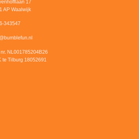
yenhofflaan 17
1 AP Waalwijk
6-343547
o@bumblefun.nl
 nr. NL001785204B26
 te Tilburg 18052691